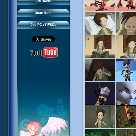
Questions fréquentes
Jeu social
Sector 2 Escape
Téléchargements
Jeux flash
Réseau IFSCL
Jeu PC : l'IFSCL