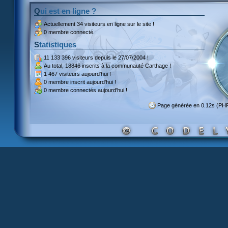
Qui est en ligne ?
Actuellement
34 visiteurs
en ligne sur le site !
0 membre connecté.
Statistiques
11 133 396 visiteurs
depuis le 27/07/2004 !
Au total,
18846 inscrits
à la communauté Carthage !
1 467 visiteurs
aujourd'hui !
0 membre inscrit
aujourd'hui !
0 membre
connectés aujourd'hui !
Page générée en 0.12s (PH