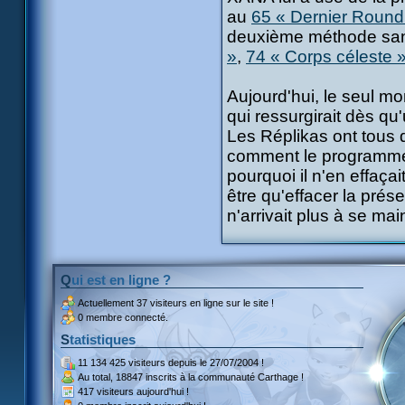
au
65 « Dernier Round
deuxième méthode sans
»
,
74 « Corps céleste 
Aujourd'hui, le seul mo
qui ressurgirait dès qu
Les Réplikas ont tous
comment le programme 
pourquoi il n'en effaç
être qu'effacer la pré
n'arrivait plus à se main
Qui est en ligne ?
Actuellement
37 visiteurs
en ligne sur le site !
0 membre connecté.
Statistiques
11 134 425 visiteurs
depuis le 27/07/2004 !
Au total,
18847 inscrits
à la communauté Carthage !
417 visiteurs
aujourd'hui !