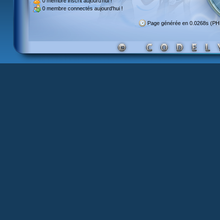
0 membre inscrit
aujourd'hui !
0 membre
connectés aujourd'hui !
Page générée en 0.0268s (P