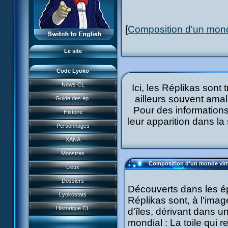
L'équipe
LyokoRéseau
[
Composition d'un mond
Professionnels
Le site
Code Lyoko
News CL
Ici, les Réplikas sont 
News CL
ailleurs souvent amal
Guide des ép.
Guide des ép.
Pour des informations
Histoire
Histoire
leur apparition dans la
Personnages
Personnages
XANA
Acteurs
Monstres
XANA
Composition d'un monde virt
Lieux
Monstres
Garage Kids
Dossiers
Lieux
Découverts dans les 
Bande dessinée
Lyokostats
Réplikas sont, à l'ima
Musiques
Dossiers
CL Chronicles
Historique CL
d'îles, dérivant dans u
Vidéos
Lyokostats
Évènements CL
mondial : La toile qui r
Jeu FR3
Renders & images HD