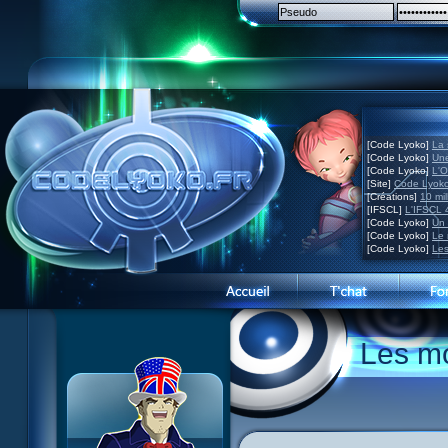
[Code Lyoko]
La 
[Code Lyoko]
Une
[Code Lyoko]
L'O
[Site]
Code Lyoko
[Créations]
10 mil
[IFSCL]
L'IFSCL 4
[Code Lyoko]
Un 
[Code Lyoko]
Le 
[Code Lyoko]
Les
Présentation du site
Les mo
Visite guidée
Inscription
Contact
Concours