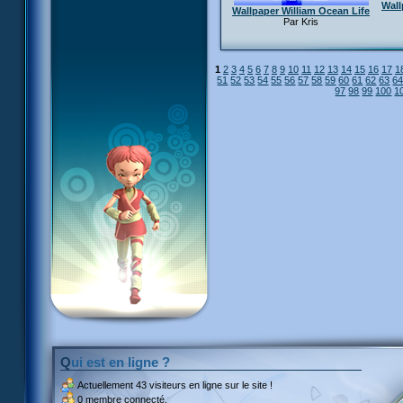
Wall
Wallpaper William Ocean Life
Par Kris
1
2
3
4
5
6
7
8
9
10
11
12
13
14
15
16
17
1
51
52
53
54
55
56
57
58
59
60
61
62
63
6
97
98
99
100
1
Qui est en ligne ?
Actuellement
43 visiteurs
en ligne sur le site !
0 membre connecté.