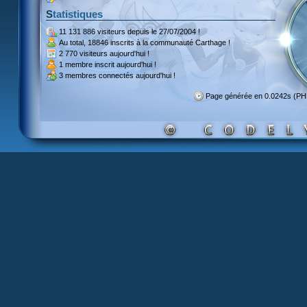
Statistiques
11 131 886 visiteurs
depuis le 27/07/2004 !
Au total,
18846 inscrits
à la communauté Carthage !
2 770 visiteurs
aujourd'hui !
1 membre inscrit
aujourd'hui !
3 membres
connectés aujourd'hui !
Page générée en 0.0242s (P