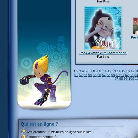
Par Kris
Pack
Pack Avatar Yumi commande
Par Kris
1
2
3
4
5
6
7
8
9
10
11
12
13
14
15
16
17
1
51
52
53
54
55
56
57
58
59
60
61
62
63
6
97
98
99
100
1
Qui est en ligne ?
Actuellement
26 visiteurs
en ligne sur le site !
0 membre connecté.