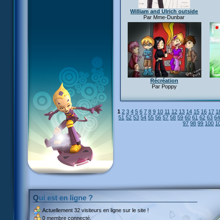
William and Ulrich outside
Par Mme-Dunbar
Récréation
Par Poppy
1
2
3
4
5
6
7
8
9
10
11
12
13
14
15
16
17
1
51
52
53
54
55
56
57
58
59
60
61
62
63
6
97
98
99
100
1
Qui est en ligne ?
Actuellement
32 visiteurs
en ligne sur le site !
0 membre connecté.