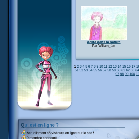
Aelita dans la nature
Par William_fan
1
2
3
4
5
6
7
8
9
10
11
12
13
14
15
16
17
1
51
52
53
54
55
56
57
58
59
60
61
62
63
6
97
98
99
100
1
Qui est en ligne ?
Actuellement
48 visiteurs
en ligne sur le site !
0 membre connecté.