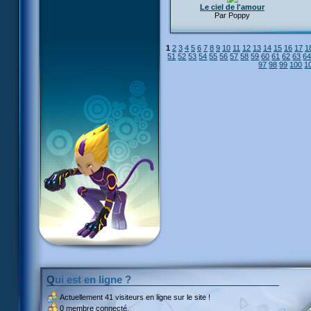
Le ciel de l'amour
Par Poppy
1
2
3
4
5
6
7
8
9
10
11
12
13
14
15
16
17
1
51
52
53
54
55
56
57
58
59
60
61
62
63
6
97
98
99
100
1
Qui est en ligne ?
Actuellement
41 visiteurs
en ligne sur le site !
0 membre connecté.