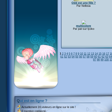
Odd est une fille ?
Par Nelbsia
multicolore
Par pat-sur-lyoko
1
2
3
4
5
6
7
8
9
10
11
12
13
14
15
16
17
1
51
52
53
54
55
56
57
58
59
60
61
62
63
6
97
98
99
100
1
Qui est en ligne ?
Actuellement
24 visiteurs
en ligne sur le site !
0 membre connecté.