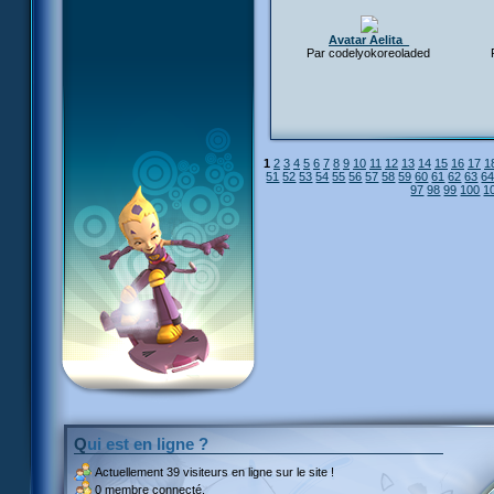
Avatar Aelita_
Par codelyokoreoladed
1
2
3
4
5
6
7
8
9
10
11
12
13
14
15
16
17
1
51
52
53
54
55
56
57
58
59
60
61
62
63
6
97
98
99
100
1
Qui est en ligne ?
Actuellement
39 visiteurs
en ligne sur le site !
0 membre connecté.