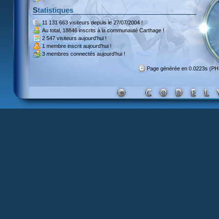
Statistiques
11 131 663 visiteurs
depuis le 27/07/2004 !
Au total,
18846 inscrits
à la communauté Carthage !
2 547 visiteurs
aujourd'hui !
1 membre inscrit
aujourd'hui !
3 membres
connectés aujourd'hui !
Page générée en 0.0223s (P