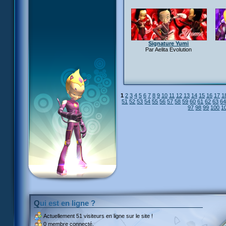
Signature Yumi
Par Aelita Evolution
1
2
3
4
5
6
7
8
9
10
11
12
13
14
15
16
17
1
51
52
53
54
55
56
57
58
59
60
61
62
63
6
97
98
99
100
1
Qui est en ligne ?
Actuellement
51 visiteurs
en ligne sur le site !
0 membre connecté.