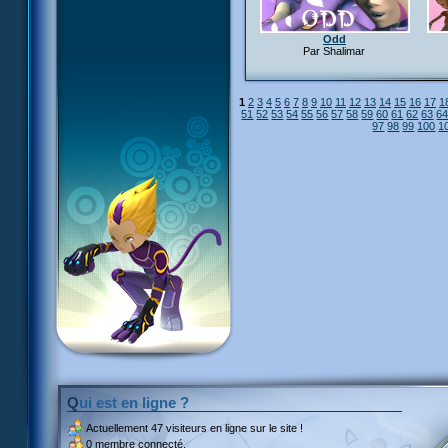
Odd
Par Shalimar
1
2
3
4
5
6
7
8
9
10
11
12
13
14
15
16
17
1
51
52
53
54
55
56
57
58
59
60
61
62
63
6
97
98
99
100
1
Qui est en ligne ?
Actuellement
47 visiteurs
en ligne sur le site !
0 membre connecté.