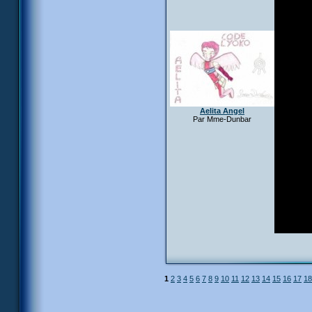
Aelita Angel
Par Mme-Dunbar
1
2
3
4
5
6
7
8
9
10
11
12
13
14
15
16
17
18