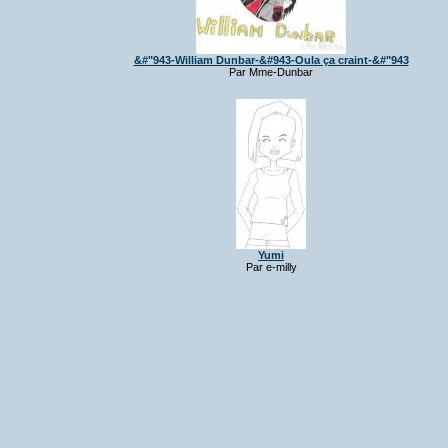
&#"943-William Dunbar-&#943-Oula ça craint-&#"943
Par Mme-Dunbar
Yumi
Par e-milly