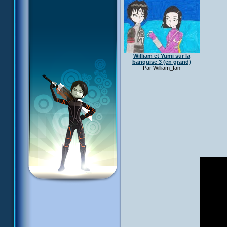
William et Yumi sur la
banquise 3 (en grand)
Par William_fan