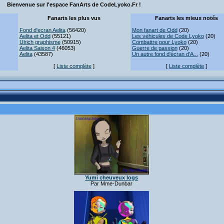
Bienvenue sur l'espace FanArts de CodeLyoko.Fr !
Fanarts les plus vus
Fanarts les mieux notés
Fond d'ecran Aelita
(56420)
Mon fanart de Odd
(20)
Aelita et Odd
(55121)
Les véhicules de Code Lyoko
(20)
Ulrich graphisme
(50915)
Combattre pour Lyoko
(20)
Aelita Saison 4
(46053)
Guerre de passion
(20)
Aelita
(43587)
Un autre fond d'écran d'A...
(20)
[
Liste complète
]
[
Liste complète
]
Yumi cheuveux logs
Par Mme-Dunbar