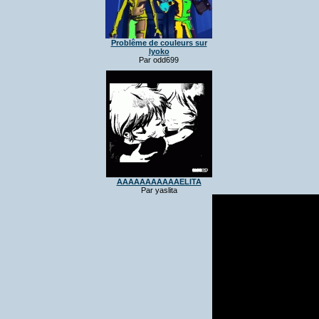
Problême de couleurs sur
lyoko
Par odd699
AAAAAAAAAAAELITA
Par yaslita