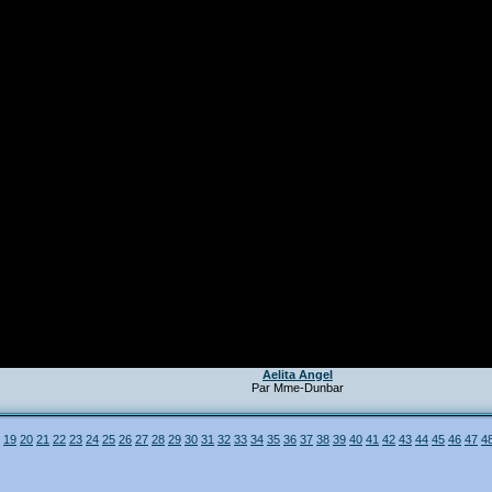
Aelita Angel
Par Mme-Dunbar
19
20
21
22
23
24
25
26
27
28
29
30
31
32
33
34
35
36
37
38
39
40
41
42
43
44
45
46
47
4