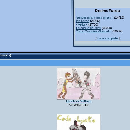
Derniers Fanarts
*amour ulrich yumi gif an...
(14/12)
les heros
(21/06)
- Aelita -
(17/06)
Le cercle de Yumi
(30/09)
Yumi (Costume Alternatif)
(30/09)
[
Liste complète
]
fanarts)
Ulrich vs William
Par William_fan