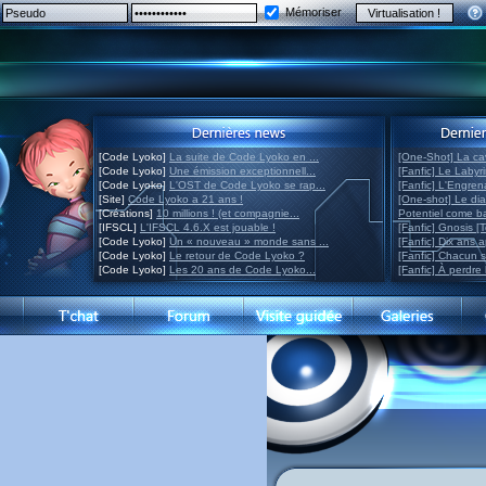
Mémoriser
[Code Lyoko]
La suite de Code Lyoko en ...
[One-Shot] La ca
[Code Lyoko]
Une émission exceptionnell...
[Fanfic] Le Labyr
[Code Lyoko]
L'OST de Code Lyoko se rap...
[Fanfic] L'Engre
[Site]
Code Lyoko a 21 ans !
[One-shot] Le di
[Créations]
10 millions ! (et compagnie...
Potentiel come 
[IFSCL]
L'IFSCL 4.6.X est jouable !
[Fanfic] Gnosis [
[Code Lyoko]
Un « nouveau » monde sans ...
[Fanfic] Dix ans 
[Code Lyoko]
Le retour de Code Lyoko ?
[Fanfic] Chacun 
[Code Lyoko]
Les 20 ans de Code Lyoko...
[Fanfic] À perdre 