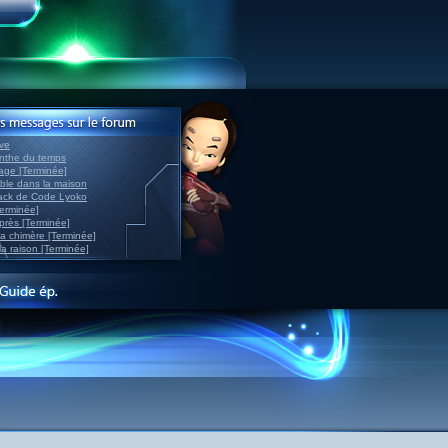
ve
inthe du temps
nage [Terminée]
able dans la maison
back de Code Lyoko
Terminée]
après [Terminée]
sa chimère [Terminée]
la raison [Terminée]