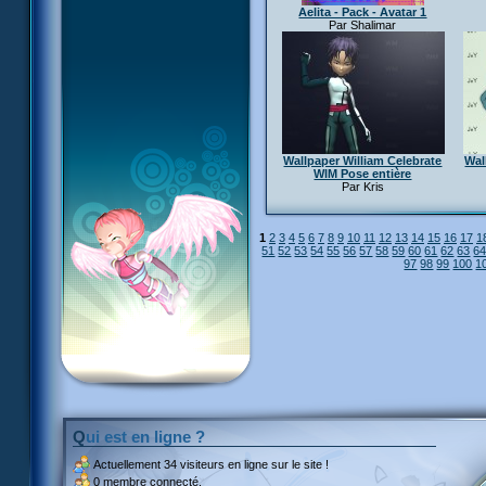
Aelita - Pack - Avatar 1
Par Shalimar
Wallpaper William Celebrate
Wal
WlM Pose entière
Par Kris
1
2
3
4
5
6
7
8
9
10
11
12
13
14
15
16
17
1
51
52
53
54
55
56
57
58
59
60
61
62
63
6
97
98
99
100
1
Qui est en ligne ?
Actuellement
34 visiteurs
en ligne sur le site !
0 membre connecté.