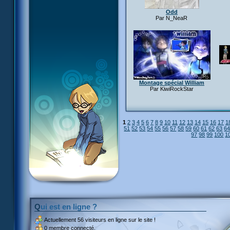
Odd
Par N_NeaR
Montage spécial William
Par KiwiRockStar
1
2
3
4
5
6
7
8
9
10
11
12
13
14
15
16
17
1
51
52
53
54
55
56
57
58
59
60
61
62
63
6
97
98
99
100
1
Qui est en ligne ?
Actuellement
56 visiteurs
en ligne sur le site !
0 membre connecté.