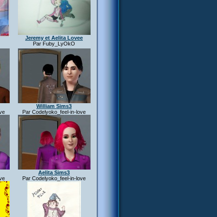
Jeremy et Aelita Lovee
Par Fuby_LyOkO
William Sims3
ve
Par Codelyoko_feel-in-love
Aelita Sims3
ve
Par Codelyoko_feel-in-love