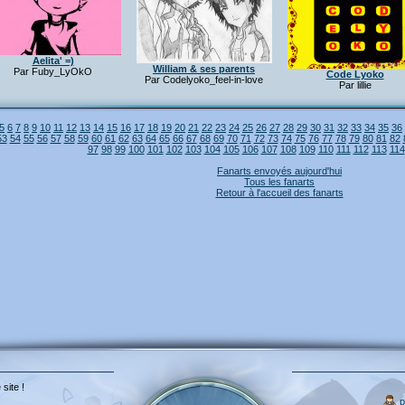
Aelita' =)
William & ses parents
Par Fuby_LyOkO
Code Lyoko
Par Codelyoko_feel-in-love
Par lillie
5
6
7
8
9
10
11
12
13
14
15
16
17
18
19
20
21
22
23
24
25
26
27
28
29
30
31
32
33
34
35
36
53
54
55
56
57
58
59
60
61
62
63
64
65
66
67
68
69
70
71
72
73
74
75
76
77
78
79
80
81
82
97
98
99
100
101
102
103
104
105
106
107
108
109
110
111
112
113
114
Fanarts envoyés aujourd'hui
Tous les fanarts
Retour à l'accueil des fanarts
 site !
p