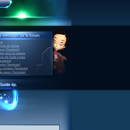
ve
inthe du temps
nage [Terminée]
able dans la maison
back de Code Lyoko
Terminée]
après [Terminée]
sa chimère [Terminée]
la raison [Terminée]