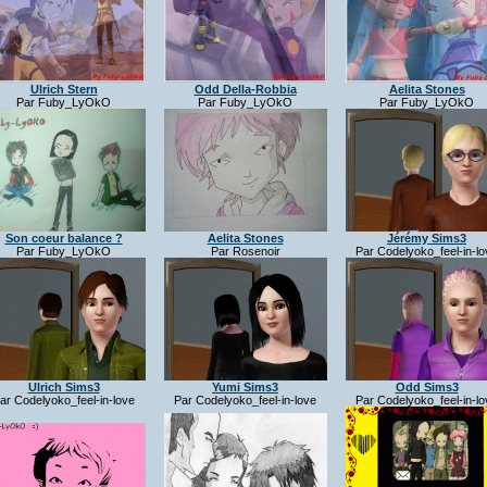
Ulrich Stern
Odd Della-Robbia
Aelita Stones
Par Fuby_LyOkO
Par Fuby_LyOkO
Par Fuby_LyOkO
Son coeur balance ?
Aelita Stones
Jérémy Sims3
Par Fuby_LyOkO
Par Rosenoir
Par Codelyoko_feel-in-lo
Ulrich Sims3
Yumi Sims3
Odd Sims3
ar Codelyoko_feel-in-love
Par Codelyoko_feel-in-love
Par Codelyoko_feel-in-lo