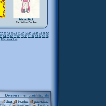
Mister Pück
Par WilliamDunbar
37
38
39
40
41
42
43
44
45
46
47
48
49
50
83
84
85
86
87
88
89
90
91
92
93
94
95
96
115
Suivant >>
Derniers membres inscrits
,
,
,
Avox
itgdqiixnr
msivymtqsu
,
,
,
ttytkdzmf
hzpjqwkwvv
ztgoudljzx