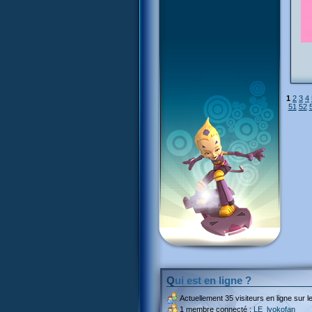
1
2
3
4
51
52
Qui est en ligne ?
Actuellement
35 visiteurs
en ligne sur le
1 membre connecté :
LE_lyokofan