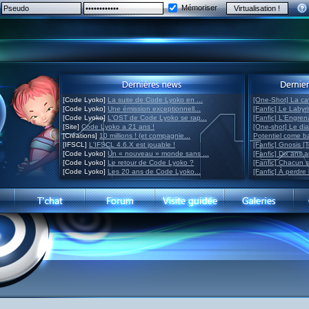
Mémoriser
[Code Lyoko]
La suite de Code Lyoko en ...
[One-Shot] La ca
[Code Lyoko]
Une émission exceptionnell...
[Fanfic] Le Labyr
[Code Lyoko]
L'OST de Code Lyoko se rap...
[Fanfic] L'Engre
[Site]
Code Lyoko a 21 ans !
[One-shot] Le di
[Créations]
10 millions ! (et compagnie...
Potentiel come 
[IFSCL]
L'IFSCL 4.6.X est jouable !
[Fanfic] Gnosis [
[Code Lyoko]
Un « nouveau » monde sans ...
[Fanfic] Dix ans 
[Code Lyoko]
Le retour de Code Lyoko ?
[Fanfic] Chacun 
[Code Lyoko]
Les 20 ans de Code Lyoko...
[Fanfic] À perdre 