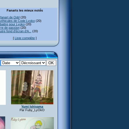
Fanarts les mieux notés
fanart de Odd
(20)
véhicules de Code Lyoko
(20)
attre pour Lyoko
(20)
re de passion
(20)
utre fond d'écran d'A...
(20)
[
Liste complète
]
:
Yumi Ishiyama
Par Fuby_LyOkO