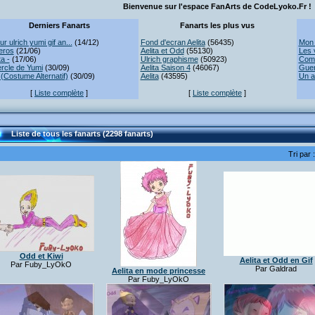
Bienvenue sur l'espace FanArts de CodeLyoko.Fr !
Derniers Fanarts
Fanarts les plus vus
r ulrich yumi gif an...
(14/12)
Fond d'ecran Aelita
(56435)
Mon 
eros
(21/06)
Aelita et Odd
(55130)
Les 
ta -
(17/06)
Ulrich graphisme
(50923)
Comb
rcle de Yumi
(30/09)
Aelita Saison 4
(46067)
Guer
(Costume Alternatif)
(30/09)
Aelita
(43595)
Un a
[
Liste complète
]
[
Liste complète
]
Liste de tous les fanarts (2298 fanarts)
Tri par 
Odd et Kiwi
Aelita et Odd en Gif
Par Fuby_LyOkO
Par Galdrad
Aelita en mode princesse
Par Fuby_LyOkO