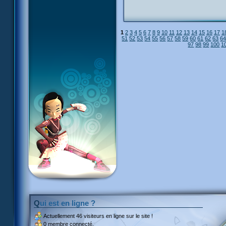
1
2
3
4
5
6
7
8
9
10
11
12
13
14
15
16
17
1
51
52
53
54
55
56
57
58
59
60
61
62
63
6
97
98
99
100
1
Qui est en ligne ?
Actuellement
46 visiteurs
en ligne sur le site !
0 membre connecté.