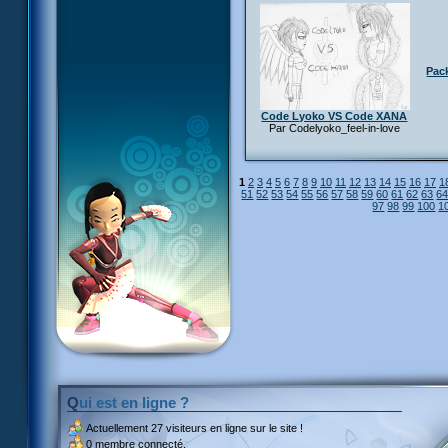
Pac
Code Lyoko VS Code XANA
Par Codelyoko_feel-in-love
1
2
3
4
5
6
7
8
9
10
11
12
13
14
15
16
17
1
51
52
53
54
55
56
57
58
59
60
61
62
63
6
97
98
99
100
1
Qui est en ligne ?
Actuellement
27 visiteurs
en ligne sur le site !
0 membre connecté.