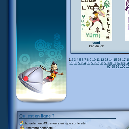
yumi
Par idril-elf
1
2
3
4
5
6
7
8
9
10
11
12
13
14
15
16
17
1
51
52
53
54
55
56
57
58
59
60
61
62
63
6
97
98
99
100
1
Qui est en ligne ?
Actuellement
49 visiteurs
en ligne sur le site !
0 membre connecté.