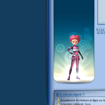
1
2
3
4
51
52
Qui est en ligne ?
Actuellement
40 visiteurs
en ligne sur le
1 membre connecté :
Avox