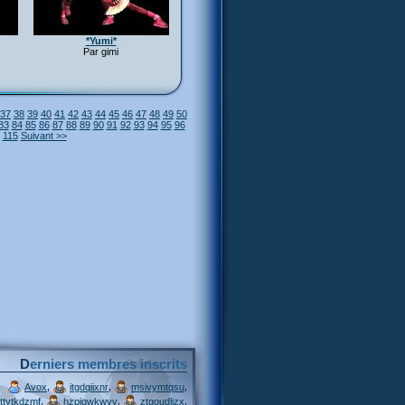
*Yumi*
Par gimi
37
38
39
40
41
42
43
44
45
46
47
48
49
50
83
84
85
86
87
88
89
90
91
92
93
94
95
96
115
Suivant >>
Derniers membres inscrits
,
,
,
Avox
itgdqiixnr
msivymtqsu
,
,
,
ttytkdzmf
hzpjqwkwvv
ztgoudljzx