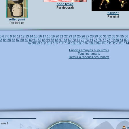
code lyoko
Par deborah
*Ulrich*
Par gimi
reflet yumi
Par idril-elf
5
6
7
8
9
10
11
12
13
14
15
16
17
18
19
20
21
22
23
24
25
26
27
28
29
30
31
32
33
34
35
36
53
54
55
56
57
58
59
60
61
62
63
64
65
66
67
68
69
70
71
72
73
74
75
76
77
78
79
80
81
82
97
98
99
100
101
102
103
104
105
106
107
108
109
110
111
112
113
114
Fanarts envoyés aujourd'hui
Tous les fanarts
Retour à l'accueil des fanarts
 site !
p