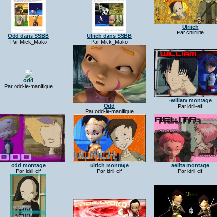
Ulriich
Par chiiriine
Odd dans SSBB
Ulrich dans SSBB
Par Mick_Mako
Par Mick_Mako
odd
Par odd-le-manifique
-wiliam montage
Odd
Par idril-elf
Par odd-le-manifique
odd montage
ulrich montage
aelita montage
Par idril-elf
Par idril-elf
Par idril-elf