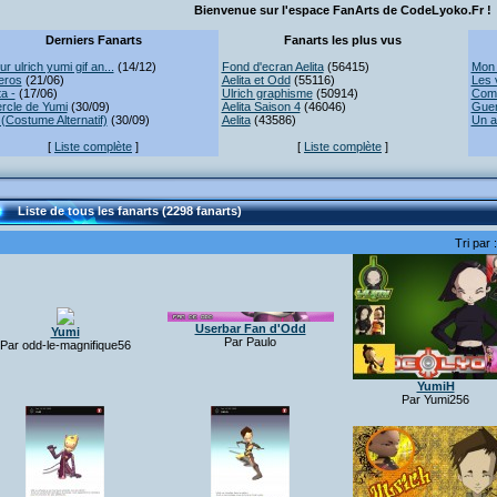
Bienvenue sur l'espace FanArts de CodeLyoko.Fr !
Derniers Fanarts
Fanarts les plus vus
r ulrich yumi gif an...
(14/12)
Fond d'ecran Aelita
(56415)
Mon 
eros
(21/06)
Aelita et Odd
(55116)
Les 
ta -
(17/06)
Ulrich graphisme
(50914)
Comb
rcle de Yumi
(30/09)
Aelita Saison 4
(46046)
Guer
(Costume Alternatif)
(30/09)
Aelita
(43586)
Un a
[
Liste complète
]
[
Liste complète
]
Liste de tous les fanarts (2298 fanarts)
Tri par 
Userbar Fan d'Odd
Yumi
Par Paulo
Par odd-le-magnifique56
YumiH
Par Yumi256