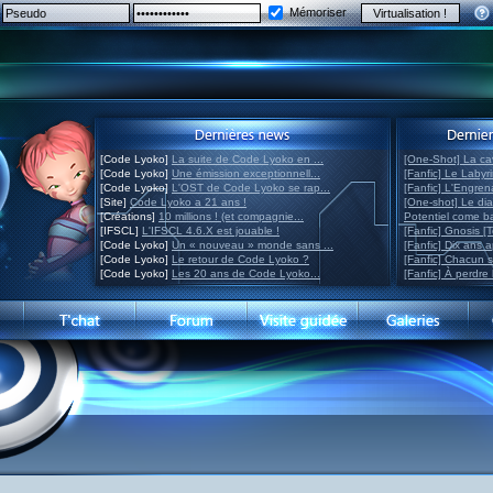
Mémoriser
[Code Lyoko]
La suite de Code Lyoko en ...
[One-Shot] La ca
[Code Lyoko]
Une émission exceptionnell...
[Fanfic] Le Labyr
[Code Lyoko]
L'OST de Code Lyoko se rap...
[Fanfic] L'Engre
[Site]
Code Lyoko a 21 ans !
[One-shot] Le di
[Créations]
10 millions ! (et compagnie...
Potentiel come 
[IFSCL]
L'IFSCL 4.6.X est jouable !
[Fanfic] Gnosis [
[Code Lyoko]
Un « nouveau » monde sans ...
[Fanfic] Dix ans 
[Code Lyoko]
Le retour de Code Lyoko ?
[Fanfic] Chacun 
[Code Lyoko]
Les 20 ans de Code Lyoko...
[Fanfic] À perdre 