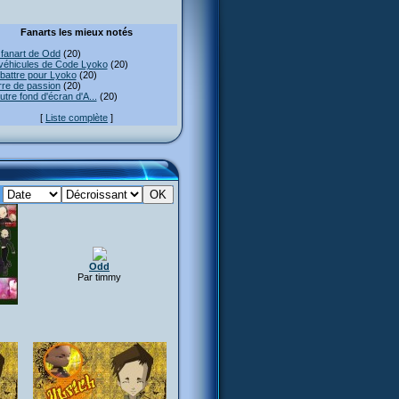
Fanarts les mieux notés
fanart de Odd
(20)
véhicules de Code Lyoko
(20)
attre pour Lyoko
(20)
re de passion
(20)
utre fond d'écran d'A...
(20)
[
Liste complète
]
:
Odd
Par timmy