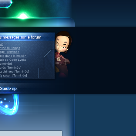
ve
inthe du temps
nage [Terminée]
able dans la maison
back de Code Lyoko
Terminée]
après [Terminée]
sa chimère [Terminée]
la raison [Terminée]