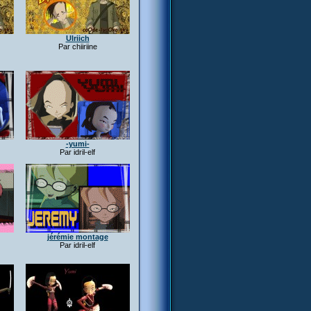
Ulriich
Par chiiriine
-yumi-
Par idril-elf
jérémie montage
Par idril-elf