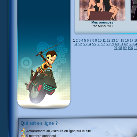
Mes poùupey
Par MiiSs-Yuu
1
2
3
4
5
6
7
8
9
10
11
12
13
14
15
16
17
1
51
52
53
54
55
56
57
58
59
60
61
62
63
6
97
98
99
100
1
Qui est en ligne ?
Actuellement
38 visiteurs
en ligne sur le site !
0 membre connecté.